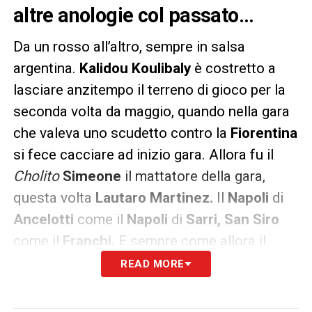
altre anologie col passato…
Da un rosso all’altro, sempre in salsa
argentina.
Kalidou Koulibaly
è costretto a
lasciare anzitempo il terreno di gioco per la
seconda volta da maggio, quando nella gara
che valeva uno scudetto contro la
Fiorentina
si fece cacciare ad inizio gara. Allora fu il
Cholito
Simeone
il mattatore della gara,
questa volta
Lautaro Martinez.
Il
Napoli
di
Ancelotti
come il
Napoli
di
Sarri, San Siro
come il
Franchi.
E sempre come allora il
risultato è solo uno:
la Juventus che allunga
READ MORE
in classifica e vola verso lo scudetto.