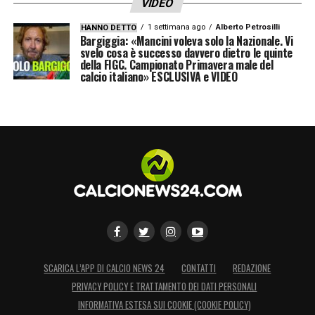
VIDEO
1 settimana ago
Alberto Petrosilli
HANNO DETTO
LA PLAYLIST DELLE NOSTRE TOP NEWS
Bargiggia: «Mancini voleva solo la Nazionale. Vi
svelo cosa è successo davvero dietro le quinte
della FIGC. Campionato Primavera male del
calcio italiano» ESCLUSIVA e VIDEO
SCARICA L’APP DI CALCIO NEWS 24
CONTATTI
REDAZIONE
PRIVACY POLICY E TRATTAMENTO DEI DATI PERSONALI
INFORMATIVA ESTESA SUI COOKIE (COOKIE POLICY)