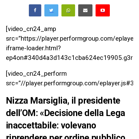
[video_cn24_amp
src=”https://player.performgroup.com/eplaye
iframe-loader.html?
ep4on#340d4a3d143c1cba624ec19905.g3rbrg
[video_cn24_perform
src=”//player.performgroup.com/eplayer.js
Nizza Marsiglia, il presidente
dell’OM: «Decisione della Lega
inaccettabile: volevano
riprendere per ordine pubblico,