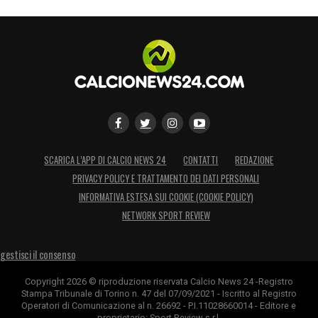
SCARICA L’APP DI CALCIO NEWS 24
CONTATTI
REDAZIONE
PRIVACY POLICY E TRATTAMENTO DEI DATI PERSONALI
INFORMATIVA ESTESA SUI COOKIE (COOKIE POLICY)
NETWORK SPORT REVIEW
gestisci il consenso
Copyright 2026 © riproduzione riservata Calcio News 24 -Registro
Stampa Tribunale di Torino n. 47 del 07/09/2021 - Iscritto al Registro
Operatori di Comunicazione al n. 26692 - P.I.11028660014 - Editore e
proprietario: Sport Review s.r.l.