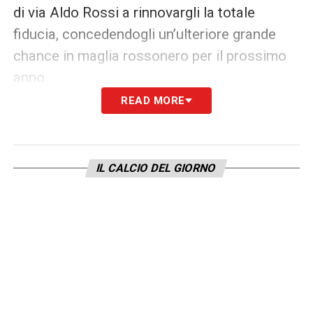
di via Aldo Rossi a rinnovargli la totale
fiducia, concedendogli un’ulteriore grande
chance in maglia rossonero per il prossimo
anno.
READ MORE
Il palloncino come dedica speciale al figlio
L’esultanza iconica di Christopher Nkunku,
IL CALCIO DEL GIORNO
che gonfia un palloncino rosso dopo ogni
marcatura, è ormai
un marchio di fabbrica
noto dai tempi del Lipsia e del Chelsea.
L’attaccante ha rivelato in passato che si
tratta di una tenera dedica speciale per suo
figlio, grande amante dei palloncini colorati.
«
Ne uso soltanto uno. Se ho la fortuna di