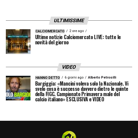
segnare una doppietta o una tripletta,
preferisco festeggiare insieme a tutta la
ULTIMISSIME
squadra
», ha spiegato il calciatore.
2 ore ago
CALCIOMERCATO
Ultime notizie Calciomercato LIVE: tutte le
LA PLAYLIST DELLE NOSTRE TOP NEWS
novità del giorno
VIDEO
6 giorni ago
Alberto Petrosilli
HANNO DETTO
Bargiggia: «Mancini voleva solo la Nazionale. Vi
svelo cosa è successo davvero dietro le quinte
della FIGC. Campionato Primavera male del
calcio italiano» ESCLUSIVA e VIDEO