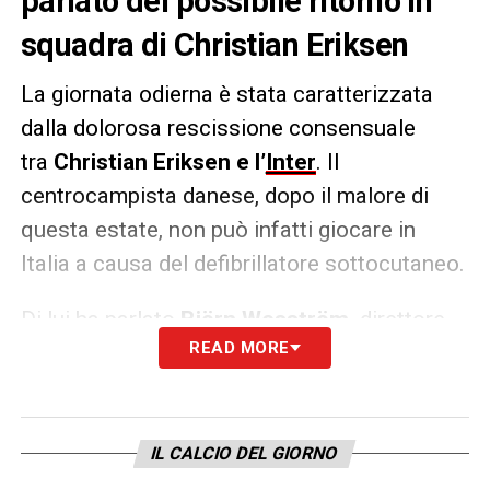
parlato del possibile ritorno in
squadra di Christian Eriksen
La giornata odierna è stata caratterizzata
dalla dolorosa rescissione consensuale
tra
Christian Eriksen e l’
Inter
. Il
centrocampista danese, dopo il malore di
questa estate, non può infatti giocare in
Italia a causa del defibrillatore sottocutaneo.
Di lui ha parlato
Björn Wesström,
direttore
READ MORE
sportivo dell’
Odense
: «
So molto, molto
poco. Non è una situazione che conosco, ma
so che Michael (Hemmingsen, direttore
sportivo.ndr) conosce meglio la questione.
IL CALCIO DEL GIORNO
Non devo dire molto su questa cosa. Credo