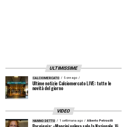
che sia lo stesso Christian, prima di tutto, a
sapere cosa vuole fare del suo futuro. Se mi
stuzzica l’idea di averlo? Certo. È un
giocatore di livello mondiale».
LA PLAYLIST DELLE NOSTRE TOP NEWS
ULTIMISSIME
5 ore ago
CALCIOMERCATO
Ultime notizie Calciomercato LIVE: tutte le
novità del giorno
VIDEO
1 settimana ago
Alberto Petrosilli
HANNO DETTO
Bargiggia: «Mancini voleva solo la Nazionale. Vi