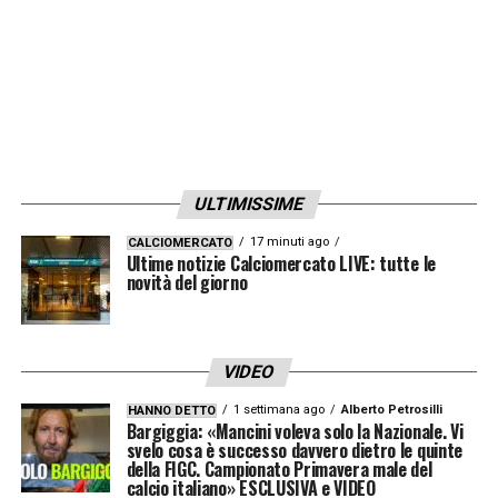
bene Napoli e Juventus, ma è ancora presto
per i pronostici».
L’analisi di
Oliveira
si chiude con un
messaggio di fiducia: «Questo
Cagliari
può
salvarsi, ma serve coraggio. Pisacane lo sta
dimostrando».
ULTIMISSIME
17 minuti ago
CALCIOMERCATO
Ultime notizie Calciomercato LIVE: tutte le
LA PLAYLIST DELLE NOSTRE TOP NEWS
novità del giorno
VIDEO
1 settimana ago
Alberto Petrosilli
HANNO DETTO
Bargiggia: «Mancini voleva solo la Nazionale. Vi
svelo cosa è successo davvero dietro le quinte
della FIGC. Campionato Primavera male del
calcio italiano» ESCLUSIVA e VIDEO