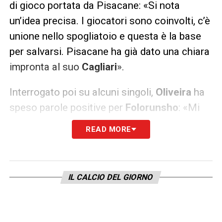
di gioco portata da Pisacane: «Si nota
un’idea precisa. I giocatori sono coinvolti, c’è
unione nello spogliatoio e questa è la base
per salvarsi. Pisacane ha già dato una chiara
impronta al suo
Cagliari
».
Interrogato poi su alcuni singoli,
Oliveira
ha
speso parole positive per
Folorunsho
: «Mi
piace molto. È un centrocampista forte, che
READ MORE
sta dimostrando il suo valore. Giocare nel
Cagliari
oggi significa meritarselo».
IL CALCIO DEL GIORNO
Infine, un passaggio sul campionato e sulle
delusioni: «Mi aspettavo di più da squadre
come la Lazio e la Fiorentina. In alto vedo