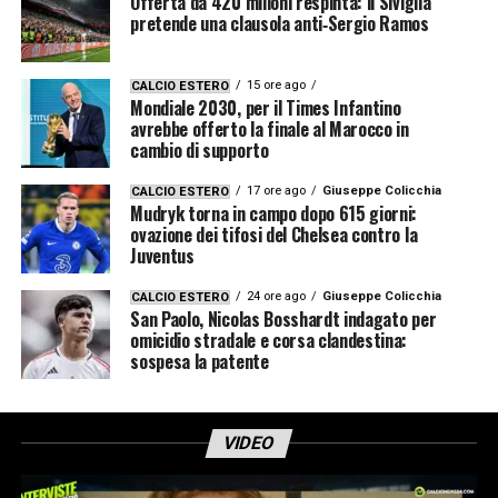
Offerta da 420 milioni respinta: il Siviglia
pretende una clausola anti‑Sergio Ramos
15 ore ago
CALCIO ESTERO
Mondiale 2030, per il Times Infantino
avrebbe offerto la finale al Marocco in
cambio di supporto
17 ore ago
Giuseppe Colicchia
CALCIO ESTERO
Mudryk torna in campo dopo 615 giorni:
ovazione dei tifosi del Chelsea contro la
Juventus
24 ore ago
Giuseppe Colicchia
CALCIO ESTERO
San Paolo, Nicolas Bosshardt indagato per
omicidio stradale e corsa clandestina:
sospesa la patente
VIDEO