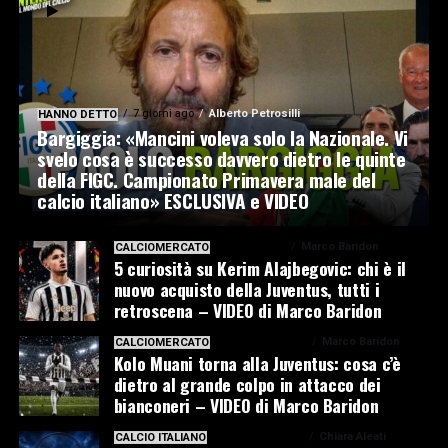
7 giorni ago
Alberto Petrosilli
HANNO DETTO
Bargiggia: «Mancini voleva solo la Nazionale. Vi
svelo cosa è successo davvero dietro le quinte
della FIGC. Campionato Primavera male del
calcio italiano» ESCLUSIVA e VIDEO
7 giorni ago
Marco Baridon
CALCIOMERCATO
5 curiosità su Kerim Alajbegovic: chi è il
nuovo acquisto della Juventus, tutti i
retroscena – VIDEO di Marco Baridon
1 settimana ago
Marco Baridon
CALCIOMERCATO
Kolo Muani torna alla Juventus: cosa c’è
dietro al grande colpo in attacco dei
bianconeri – VIDEO di Marco Baridon
1 settimana ago
Chiara Aleati
CALCIO ITALIANO