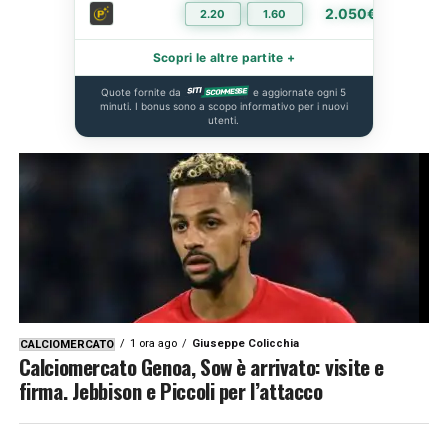
2.050€
2.20
1.60
PIÙ I
Scopri le altre partite +
Quote fornite da
e aggiornate ogni 5
minuti. I bonus sono a scopo informativo per i nuovi
utenti.
1 ora ago
Giuseppe Colicchia
CALCIOMERCATO
Calciomercato Genoa, Sow è arrivato: visite e
firma. Jebbison e Piccoli per l’attacco