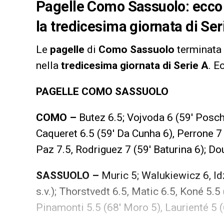
Pagelle Como Sassuolo: ecco i
la tredicesima giornata di Se
Le
pagelle
di
Como Sassuolo
terminata
nella
tredicesima giornata di Serie A
. E
PAGELLE COMO SASSUOLO
COMO –
Butez 6.5; Vojvoda 6 (59′ Posch
Caqueret 6.5 (59′ Da Cunha 6), Perrone 7 (
Paz 7.5, Rodriguez 7 (59′ Baturina 6); Do
SASSUOLO –
Muric 5; Walukiewicz 6, I
s.v.); Thorstvedt 6.5, Matic 6.5, Koné 5.5 
Pinamonti 5.5 (68′ Moro 5), Laurienté 5 (