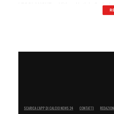
LEGGI ANCHE –
Ultime Notizie Serie A:
R
campionato italiano
LA PLAYLIST DELLE NOSTRE TOP NEW
SCARICA L’APP DI CALCIO NEWS 24
CONTATTI
REDAZION