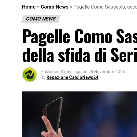
Home
»
Como News
»
Pagelle Como Sassuolo, ecco i
COMO NEWS
Pagelle Como Sas
della sfida di Seri
Published
8 mesi ago
on
28 Novembre 2025
By
Redazione CalcioNews24