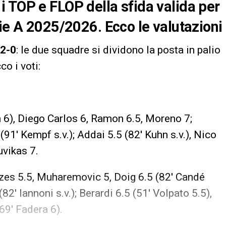
 TOP e FLOP della sfida valida per
rie A 2025/2026. Ecco le valutazioni
2-0
: le due squadre si dividono la posta in palio
cco i voti:
 6), Diego Carlos 6, Ramon 6.5, Moreno 7;
91′ Kempf s.v.); Addai 5.5 (82′ Kuhn s.v.), Nico
uvikas 7.
dzes 5.5, Muharemovic 5, Doig 6.5 (82′ Candé
(82′ Iannoni s.v.); Berardi 6.5 (51′ Volpato 5.5),
69′ Fadera 6).