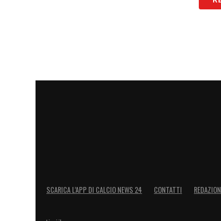
LEGGI ANCHE –
Ultime Notizie Serie A:
campionato italiano
LA PLAYLIST DELLE NOSTRE TOP NEW
SCARICA L’APP DI CALCIO NEWS 24
CONTATTI
REDAZION