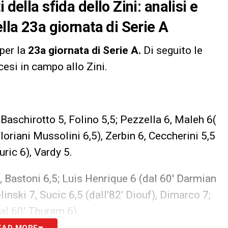
 della sfida dello Zini: analisi e
ella 23a giornata di Serie A
 per la
23a giornata di Serie A.
Di seguito le
cesi in campo allo Zini.
Baschirotto 5, Folino 5,5; Pezzella 6, Maleh 6(
Floriani Mussolini 6,5), Zerbin 6, Ceccherini 5,5
uric 6), Vardy 5.
, Bastoni 6,5; Luis Henrique 6 (dal 60′ Darmian
elinski 7, Sucic 6,5 (dall’82’ Diouf), Dimarco 7;
dal 60′ Thuram 6).
EAD MORE