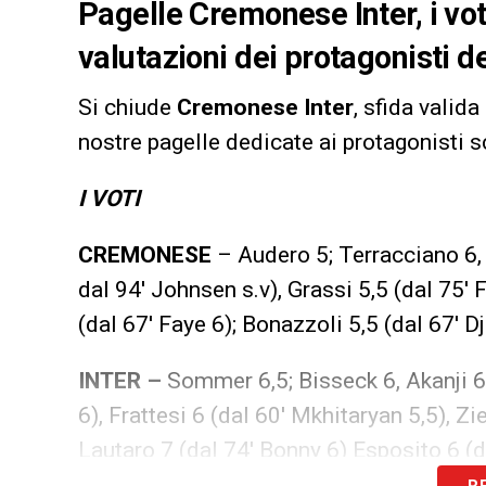
Pagelle Cremonese Inter, i voti
valutazioni dei protagonisti d
Si chiude
Cremonese Inter
, sfida valida
nostre pagelle dedicate ai protagonisti s
I VOTI
CREMONESE
–
Audero 5; Terracciano 6, 
dal 94′ Johnsen s.v), Grassi 5,5 (dal 75′ 
(dal 67′ Faye 6); Bonazzoli 5,5 (dal 67′ Dj
INTER –
Sommer 6,5; Bisseck 6, Akanji 6
6), Frattesi 6 (dal 60′ Mkhitaryan 5,5), Zi
Lautaro 7 (dal 74′ Bonny 6) Esposito 6 (
R