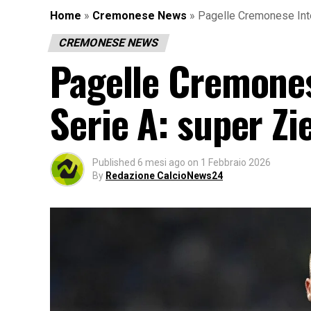
Home
»
Cremonese News
»
Pagelle Cremonese Inter
CREMONESE NEWS
Pagelle Cremonese 
Serie A: super Zi
Published
6 mesi ago
on
1 Febbraio 2026
By
Redazione CalcioNews24