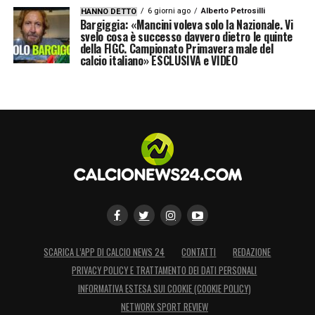
6 giorni ago
Alberto Petrosilli
HANNO DETTO
Bargiggia: «Mancini voleva solo la Nazionale. Vi
svelo cosa è successo davvero dietro le quinte
della FIGC. Campionato Primavera male del
calcio italiano» ESCLUSIVA e VIDEO
SCARICA L’APP DI CALCIO NEWS 24
CONTATTI
REDAZIONE
PRIVACY POLICY E TRATTAMENTO DEI DATI PERSONALI
INFORMATIVA ESTESA SUI COOKIE (COOKIE POLICY)
NETWORK SPORT REVIEW