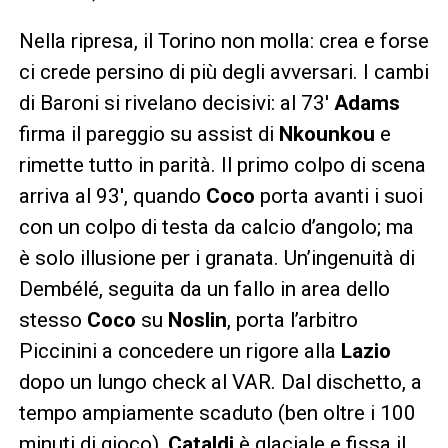
Nella ripresa, il Torino non molla: crea e forse
ci crede persino di più degli avversari. I cambi
di Baroni si rivelano decisivi: al 73′
Adams
firma il pareggio su assist di
Nkounkou
e
rimette tutto in parità. Il primo colpo di scena
arriva al 93′, quando
Coco
porta avanti i suoi
con un colpo di testa da calcio d’angolo; ma
è solo illusione per i granata. Un’ingenuità di
Dembélé, seguita da un fallo in area dello
stesso
Coco
su
Noslin
, porta l’arbitro
Piccinini a concedere un rigore alla
Lazio
dopo un lungo check al VAR. Dal dischetto, a
tempo ampiamente scaduto (ben oltre i 100
minuti di gioco),
Cataldi
è glaciale e fissa il