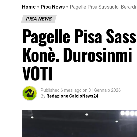
Home
»
Pisa News
»
Pagelle Pisa Sassuolo: Berardi e
PISA NEWS
Pagelle Pisa Sass
Konè. Durosinmi n
VOTI
Published
6 mesi ago
on
31 Gennaio 2026
By
Redazione CalcioNews24