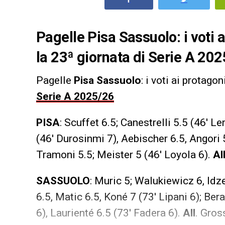
Pagelle Pisa Sassuolo: i voti 
la 23ª giornata di Serie A 20
Pagelle
Pisa Sassuolo
: i voti ai protago
Serie A 2025/26
PISA
: Scuffet 6.5; Canestrelli 5.5 (46′ L
(46′ Durosinmi 7), Aebischer 6.5, Angori 
Tramoni 5.5; Meister 5 (46′ Loyola 6).
Al
SASSUOLO
: Muric 5; Walukiewicz 6, Idz
6.5, Matic 6.5, Koné 7 (73′ Lipani 6); Be
6), Laurienté 6.5 (73′ Fadera 6).
All
. Gros