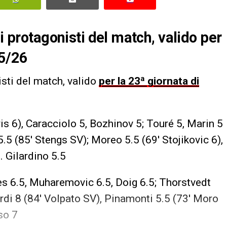
ai protagonisti del match, valido per
25/26
nisti del match, valido
per la 23ª giornata di
eris 6), Caracciolo 5, Bozhinov 5; Touré 5, Marin 5
5.5 (85′ Stengs SV); Moreo 5.5 (69′ Stojikovic 6),
l
. Gilardino 5.5
es 6.5, Muharemovic 6.5, Doig 6.5; Thorstvedt
rardi 8 (84′ Volpato SV), Pinamonti 5.5 (73′ Moro
so 7