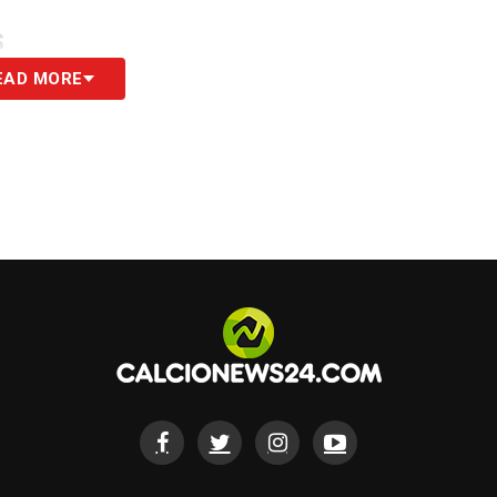
S
EAD MORE