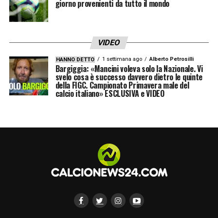
Le divergenze più significative si registrano
giorno provenienti da tutto il mondo
su diversi giocatori, mostrando come la
stessa azione o prestazione possa essere
VIDEO
letta in modo differente:
1 settimana ago
Alberto Petrosilli
HANNO DETTO
Bargiggia: «Mancini voleva solo la Nazionale. Vi
Berardi
(Sassuolo): Tuttosport 6.5 vs
svelo cosa è successo davvero dietro le quinte
della FIGC. Campionato Primavera male del
Gazzetta 7.5. Una differenza di un intero
calcio italiano» ESCLUSIVA e VIDEO
punto, con la Gazzetta che lo esalta come
«anima della squadra» e Tuttosport che lo
valuta positivamente ma senza particolari
enfasi.
Kristensen
(Udinese): Tuttosport 6 vs
Gazzetta 5. La Gazzetta lo boccia per
essere«”in ritardo su Pinamonti» e «sempre