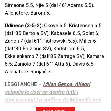
Simeone 5.5, Njie 5 (dal 46’ Adams 5.5).
Allenatore: Baroni 5.
Udinese (3-5-2):
Okoye 6.5; Kristensen 6.5
(dall’85 Bertola SV), Kabasele 6.5, Solet 6;
Zanoli 7 (dal 61’ Piotrowski 5.5), Miller 6
(dall’80 Ehizibue SV), Karlstrom 6.5,
Ekkelenkamp 7 (dall’85 Zarraga SV), Kamara
6.5; Zaniolo 7 (dal 61’ Atta 6), Davis 6.5.
Allenatore: Runjaić 7
.
LEGGI ANCHE –
Milan Genoa, Allegri
scioglie le riserve: dentro tutti i
titolarissimi! Lo spiffero da Milanello non
lascia dubbi