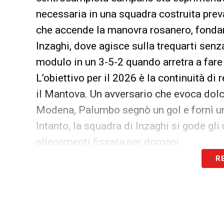
necessaria in una squadra costruita preva
che accende la manovra rosanero, fondam
Inzaghi, dove agisce sulla trequarti senz
modulo in un 3-5-2 quando arretra a fare
L’obiettivo per il 2026 è la continuità di
il Mantova. Un avversario che evoca dolci
Modena, Palumbo segnò un gol e fornì un a
Intanto, la squadra di Inzaghi si gode gli
allenamenti fissata per domani.
R
LEGGI ANCHE –
Partite oggi, stasera e 
LA PLAYLIST DELLE NOSTRE TOP NEW