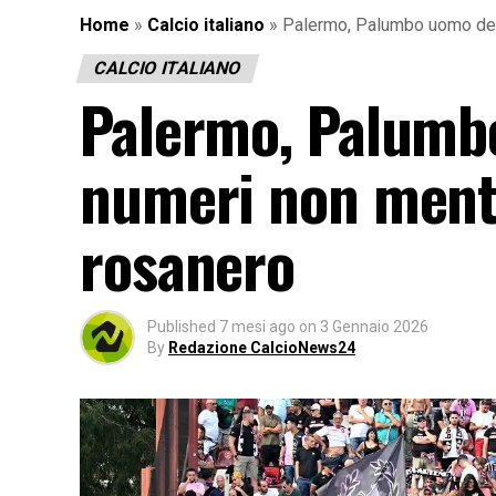
Home
»
Calcio italiano
»
Palermo, Palumbo uomo del
CALCIO ITALIANO
Palermo, Palumb
numeri non ment
rosanero
Published
7 mesi ago
on
3 Gennaio 2026
By
Redazione CalcioNews24