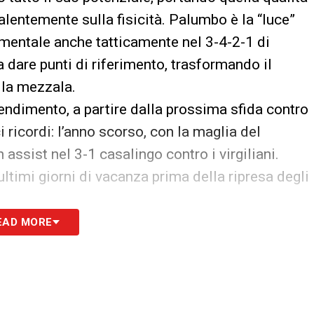
lentemente sulla fisicità. Palumbo è la “luce”
entale anche tatticamente nel 3-4-2-1 di
a dare punti di riferimento, trasformando il
 la mezzala.
 rendimento, a partire dalla prossima sfida contro
 ricordi: l’anno scorso, con la maglia del
ssist nel 3-1 casalingo contro i virgiliani.
 ultimi giorni di vacanza prima della ripresa degli
EAD MORE
domani: guida alla Diretta TV
S