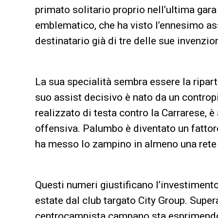
primato solitario proprio nell’ultima gar
emblematico, che ha visto l’ennesimo ass
destinatario già di tre delle sue invenzio
La sua specialità sembra essere la riparte
suo assist decisivo è nato da un contropi
realizzato di testa contro la Carrarese, è
offensiva. Palumbo è diventato un fattore
ha messo lo zampino in almeno una rete i
Questi numeri giustificano l’investimento 
estate dal club targato City Group. Superat
centrocampista campano sta esprimendo t