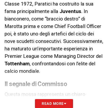
Classe 1972, Paratici ha costruito la sua
fama principalmente alla
Juventus
. In
bianconero, come “braccio destro” di
Marotta prima e come Chief Football Officer
poi, è stato uno degli artefici del ciclo dei
nove scudetti consecutivi. Successivamente,
ha maturato un’importante esperienza in
Premier League come Managing Director del
Tottenham
, confrontandosi con l’elite del
calcio mondiale.
Il segnale di Commisso
Questa mossa rappresenta un chiaro
segnale da parte della presidenza. Dopo aver
READ MORE