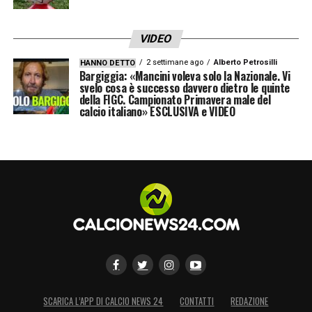
VIDEO
2 settimane ago
Alberto Petrosilli
HANNO DETTO
Bargiggia: «Mancini voleva solo la Nazionale. Vi
svelo cosa è successo davvero dietro le quinte
della FIGC. Campionato Primavera male del
calcio italiano» ESCLUSIVA e VIDEO
SCARICA L’APP DI CALCIO NEWS 24
CONTATTI
REDAZIONE