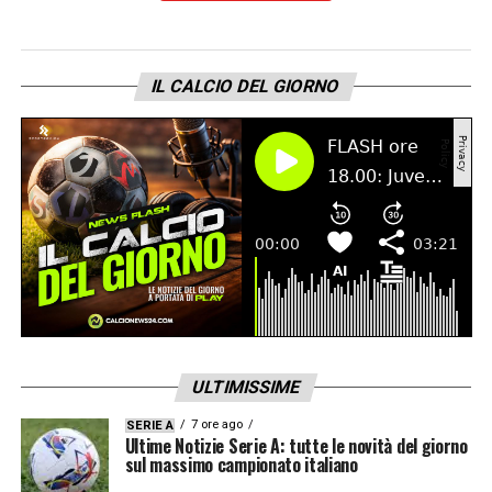
dotato il club di infrastrutture all’avanguardia,
la Fiorentina punta ora su una figura
manageriale abituata a gestire pressioni da
IL CALCIO DEL GIORNO
Champions League. I tifosi viola, che
sognano di stabilizzarsi ai vertici del calcio
italiano, accolgono la notizia con grande
interesse: la “Nuova Fiorentina” di Paratici
sta per nascere.
LA PLAYLIST DELLE NOSTRE TOP NEWS
ULTIMISSIME
7 ore ago
SERIE A
Ultime Notizie Serie A: tutte le novità del giorno
sul massimo campionato italiano