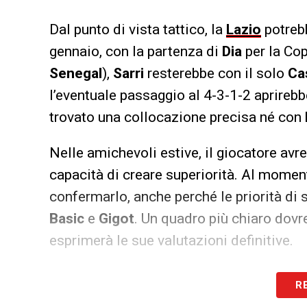
Dal punto di vista tattico, la
Lazio
potrebb
gennaio, con la partenza di
Dia
per la Cop
Senegal
),
Sarri
resterebbe con il solo
Ca
l’eventuale passaggio al 4-3-1-2 aprireb
trovato una collocazione precisa né con
Nelle amichevoli estive, il giocatore avre
capacità di creare superiorità. Al moment
confermarlo, anche perché le priorità di 
Basic
e
Gigot
. Un quadro più chiaro dov
esprimerà le sue valutazioni definitive.
LA PLAYLIST DELLE NOSTRE TOP NEW
R