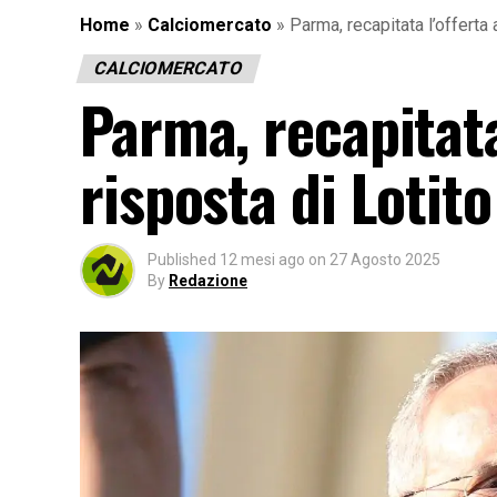
Home
»
Calciomercato
»
Parma, recapitata l’offerta a
CALCIOMERCATO
Parma, recapitata 
risposta di Lotito
Published
12 mesi ago
on
27 Agosto 2025
By
Redazione