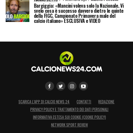
HANNO DETTO
Bargiggia: «Mancini voleva solo la Nazionale. Vi
svelo cosa è successo davvero dietro le quinte
della FIGC. Campionato Primavera male del
calcio italiano» ESCLUSIVA e VIDEO
SCARICA L’APP DI CALCIO NEWS 24
CONTATTI
REDAZIONE
PRIVACY POLICY E TRATTAMENTO DEI DATI PERSONALI
INFORMATIVA ESTESA SUI COOKIE (COOKIE POLICY)
NETWORK SPORT REVIEW