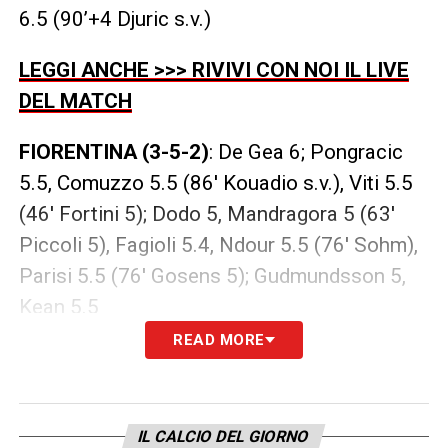
6.5 (90’+4 Djuric s.v.)
LEGGI ANCHE >>> RIVIVI CON NOI IL LIVE
DEL MATCH
FIORENTINA (3-5-2)
: De Gea 6; Pongracic
5.5, Comuzzo 5.5 (86′ Kouadio s.v.), Viti 5.5
(46′ Fortini 5); Dodo 5, Mandragora 5 (63′
Piccoli 5), Fagioli 5.4, Ndour 5.5 (76′ Sohm),
Parisi 5.5 (76′ Gosens 5); Gudmundsson 5,
Kean 5.5
READ MORE
LA PLAYLIST DELLE NOSTRE TOP NEWS
IL CALCIO DEL GIORNO