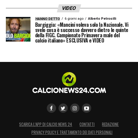
VIDEO
6 giorni ago
Alberto Petrosilli
HANNO DETTO
Bargiggia: «Mancini voleva solo la Nazionale. Vi
svelo cosa è successo davvero dietro le quinte
della FIGC. Campionato Primavera male del
calcio italiano» ESCLUSIVA e VIDEO
SCARICA L’APP DI CALCIO NEWS 24
CONTATTI
REDAZIONE
PRIVACY POLICY E TRATTAMENTO DEI DATI PERSONALI