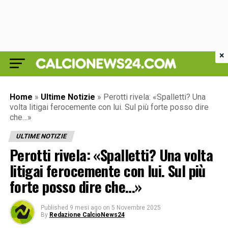
×
Home
»
Ultime Notizie
»
Perotti rivela: «Spalletti? Una
volta litigai ferocemente con lui. Sul più forte posso dire
che…»
ULTIME NOTIZIE
Perotti rivela: «Spalletti? Una volta
litigai ferocemente con lui. Sul più
forte posso dire che…»
Published
9 mesi ago
on
5 Novembre 2025
By
Redazione CalcioNews24