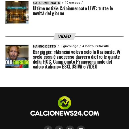
Il nome di
Pio Esposito
10 ore ago
rimarrà comunque un
CALCIOMERCATO
Ultime notizie Calciomercato LIVE: tutte le
argomento caldo nel dibattito sul mercato
novità del giorno
giovanile, mostrando come il Napoli sia
attento ai talenti emergenti in Serie A e come
VIDEO
l’Inter sia determinata a valorizzare i propri
6 giorni ago
Alberto Petrosilli
HANNO DETTO
giovani. Per il momento, però, il classe 2005
Bargiggia: «Mancini voleva solo la Nazionale. Vi
svelo cosa è successo davvero dietro le quinte
continuerà a crescere tra le fila nerazzurre,
della FIGC. Campionato Primavera male del
calcio italiano» ESCLUSIVA e VIDEO
pronto a ritagliarsi uno spazio da
protagonista e confermando la fiducia del
club nella sua crescita futura.
LA PLAYLIST DELLE NOSTRE TOP NEWS