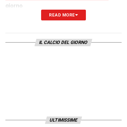
giorno
READ MORE
Nel corso dell’intervista, Giuffredi ha
dichiarato chiaramente: «
Pio Esposito
poteva venire al Napoli? No, perché l’Inter
IL CALCIO DEL GIORNO
non lo ha mai voluto cedere e lui è
innamorato dei nerazzurri. A De Laurentiis
piaceva e non è un mistero, però l’Inter ha
dimostrato di credere in lui e non ha mai
pensato di privarsene
». Queste parole
chiariscono come il progetto di crescita del
giovane sia sempre stato al centro dei piani
dell’Inter, che punta a far maturare Esposito
in prima squadra senza fretta di cederlo.
ULTIMISSIME