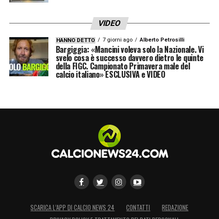
VIDEO
7 giorni ago
Alberto Petrosilli
HANNO DETTO
Bargiggia: «Mancini voleva solo la Nazionale. Vi
svelo cosa è successo davvero dietro le quinte
della FIGC. Campionato Primavera male del
calcio italiano» ESCLUSIVA e VIDEO
SCARICA L’APP DI CALCIO NEWS 24
CONTATTI
REDAZIONE