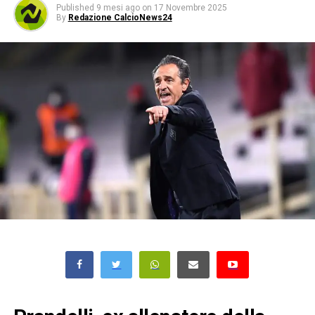
Published
9 mesi ago
on
17 Novembre 2025
By
Redazione CalcioNews24