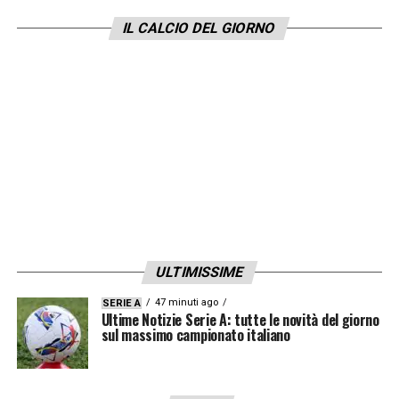
quello che accadde nel 2021, ma di sicuro
IL CALCIO DEL GIORNO
anch’io trovai grandi difficoltà: l’allenatore
non deve essere mai solo»
.
SU VANOLI E LA GESTIONE DELLA
SITUAZIONE
–
«Ha fatto la gavetta, ha alle
spalle campionati fatti bene. Ma ritorniamo
al discorso di partenza: mi auguro non resti
solo a gestire questa situazione perché
altrimenti i problemi resterebbero gli
ULTIMISSIME
stessi»
.
47 minuti ago
SERIE A
Ultime Notizie Serie A: tutte le novità del giorno
LEGGI ANCHE –
Ultime notizie Serie A
sul massimo campionato italiano
LA PLAYLIST DELLE NOSTRE TOP NEWS