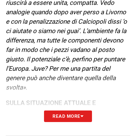
riuscirà a essere unita, compatta. Vedo
analogie quando dopo aver perso a Livorno
e con la penalizzazione di Calciopoli dissi ‘o
ci aiutate o siamo nei guai’. L’ambiente fa la
differenza, ma tutte le componenti devono
far in modo che i pezzi vadano al posto
giusto. Il potenziale c’è, perfino per puntare
l’Europa. Juve? Per me una partita del
genere può anche diventare quella della
svolta»
.
SULLA SITUAZIONE ATTUALE E
L’IMPORTANZA DI UNA STRUTTURA
READ MORE
SOLIDA
–
«Manca cultura e a crearla deve
essere la società. Non voglio tornare a