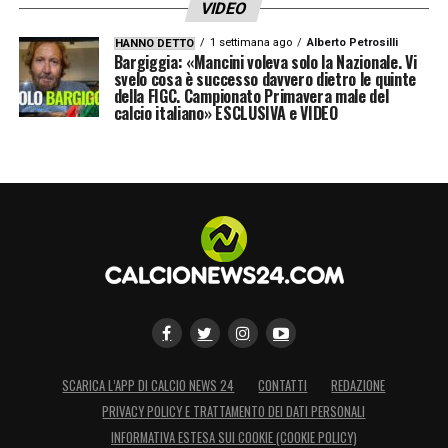
VIDEO
1 settimana ago
Alberto Petrosilli
HANNO DETTO
Bargiggia: «Mancini voleva solo la Nazionale. Vi
svelo cosa è successo davvero dietro le quinte
della FIGC. Campionato Primavera male del
calcio italiano» ESCLUSIVA e VIDEO
SCARICA L’APP DI CALCIO NEWS 24
CONTATTI
REDAZIONE
PRIVACY POLICY E TRATTAMENTO DEI DATI PERSONALI
INFORMATIVA ESTESA SUI COOKIE (COOKIE POLICY)