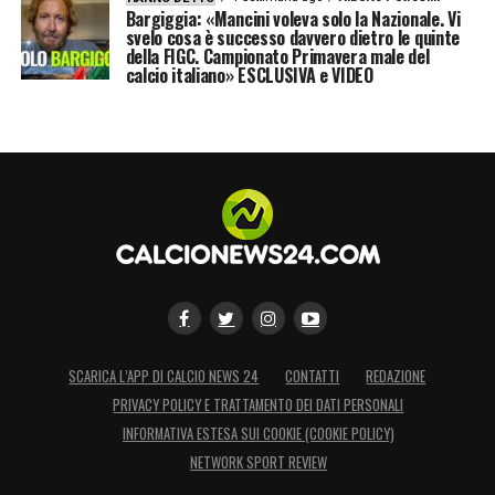
Bargiggia: «Mancini voleva solo la Nazionale. Vi
svelo cosa è successo davvero dietro le quinte
della FIGC. Campionato Primavera male del
calcio italiano» ESCLUSIVA e VIDEO
SCARICA L’APP DI CALCIO NEWS 24
CONTATTI
REDAZIONE
PRIVACY POLICY E TRATTAMENTO DEI DATI PERSONALI
INFORMATIVA ESTESA SUI COOKIE (COOKIE POLICY)
NETWORK SPORT REVIEW