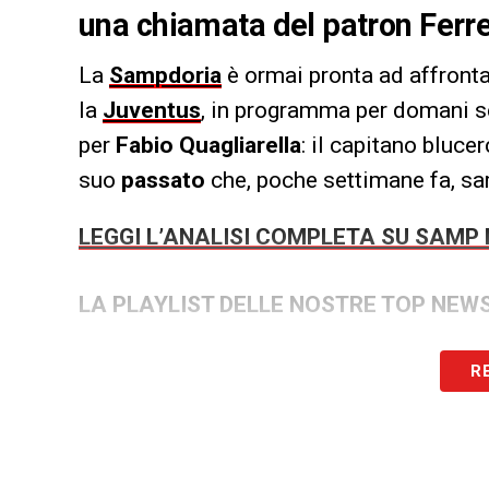
una chiamata del patron Ferr
La
Sampdoria
è ormai pronta ad affront
la
Juventus
, in programma per domani s
per
Fabio Quagliarella
: il capitano bluce
suo
passato
che, poche settimane fa, sar
LEGGI L’ANALISI COMPLETA SU SAMP
LA PLAYLIST DELLE NOSTRE TOP NEW
R