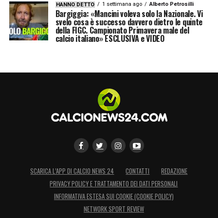
1 settimana ago
Alberto Petrosilli
HANNO DETTO
Bargiggia: «Mancini voleva solo la Nazionale. Vi
svelo cosa è successo davvero dietro le quinte
della FIGC. Campionato Primavera male del
calcio italiano» ESCLUSIVA e VIDEO
SCARICA L’APP DI CALCIO NEWS 24
CONTATTI
REDAZIONE
PRIVACY POLICY E TRATTAMENTO DEI DATI PERSONALI
INFORMATIVA ESTESA SUI COOKIE (COOKIE POLICY)
NETWORK SPORT REVIEW