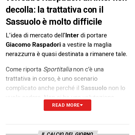
decolla: la trattativa con il
Sassuolo è molto difficile
L’idea di mercato dell’
Inter
di portare
Giacomo
Raspadori
a vestire la maglia
nerazzurra è quasi destinata a rimanere tale.
Come riporta
Sportitalia
non c’è una
trattativa in corso, è uno scenario
complicato anche perché il
Sassuolo
non lo
vuole cedere. Non si ha una valutazione
READ MORE
precisa di
Raspadori
, il suo prezzo è
destinato a crescere ulteriormente. L’
Inter
,
inoltre, prima di un’entrata in attacco
dovrebbe fare una plusvalenza con la
IL CALCIO DEL GIORNO