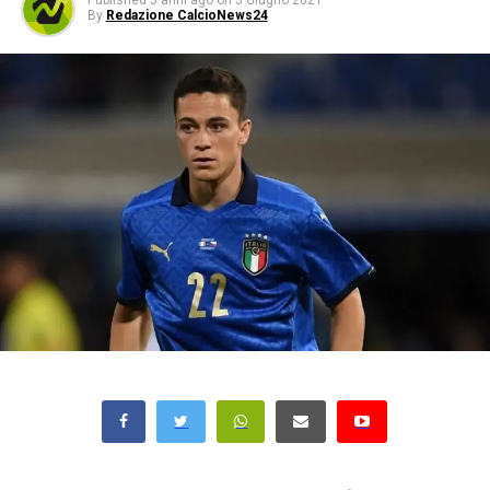
Published
5 anni ago
on
5 Giugno 2021
By
Redazione CalcioNews24