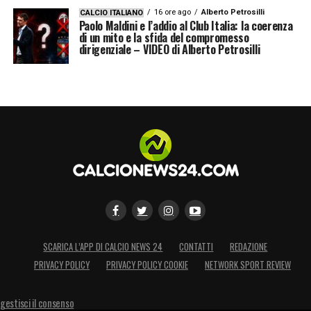
16 ore ago
Alberto Petrosilli
CALCIO ITALIANO
LA PLAYLIST DELLE NOSTRE TOP NEWS
Paolo Maldini e l’addio al Club Italia: la coerenza
di un mito e la sfida del compromesso
dirigenziale – VIDEO di Alberto Petrosilli
SCARICA L’APP DI CALCIO NEWS 24
CONTATTI
REDAZIONE
PRIVACY POLICY
PRIVACY POLICY COOKIE
NETWORK SPORT REVIEW
gestisci il consenso