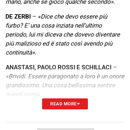
mano, anche se gioco qualche secondo».
DE ZERBI
–
«Dice che devo essere più
furbo? E’ una cosa inziata nell’ultimo
periodo, lui mi diceva che dovevo diventare
più malizioso ed è stato così avendo più
continuità».
ANASTASI, PAOLO ROSSI E SCHILLACI
–
«Brividi. Essere paragonato a loro è un onore
grandissimo. Una cosa bellissima sentire
questi nomi»
.
READ MORE
DYBALA
–
«Era una delle prime volte che
andavo con la prima squadra. Come vedete
sono anche abbastanza timido e riservato,