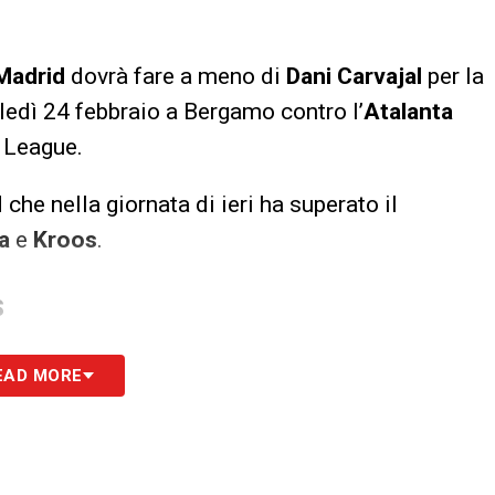
Madrid
dovrà fare a meno di
Dani Carvajal
per la
edì 24 febbraio a Bergamo contro l’
Atalanta
s League.
che nella giornata di ieri ha superato il
a
e
Kroos
.
S
EAD MORE