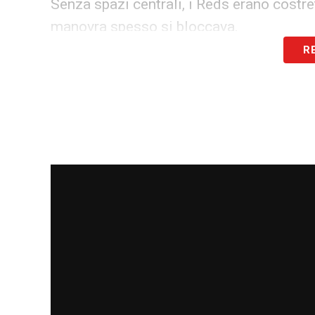
Senza spazi centrali, i Reds erano costret
manovra spesso si bloccava.
R
Inoltre, fare avanzare il Liverpool conse
correttamente preparato la partita: ossia
Quando i Reds perdevano palla (cosa ch
sempre la profondità a sinistra. Gli ospit
brasiliano ha seminato il panico in camp
I molti errori tecnici del Liverpool, che 
propria, consentivano così al Madrid di a
sono stati parecchi anche in zone sensib
uscire con i tempi giusti.
Oltre all’efficacia delle transizioni, il M