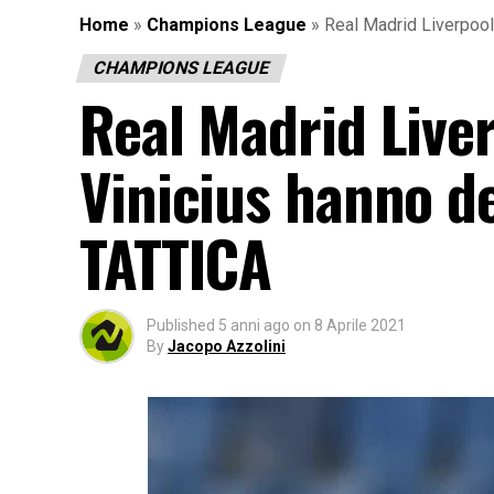
Home
»
Champions League
»
Real Madrid Liverpoo
CHAMPIONS LEAGUE
Real Madrid Live
Vinicius hanno d
TATTICA
Published
5 anni ago
on
8 Aprile 2021
By
Jacopo Azzolini