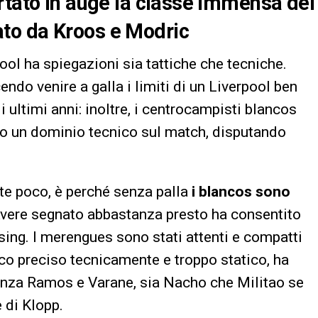
rtato in auge la classe immensa del
to da Kroos e Modric
ool ha spiegazioni sia tattiche che tecniche.
endo venire a galla i limiti di un Liverpool ben
i ultimi anni: inoltre, i centrocampisti blancos
to un dominio tecnico sul match, disputando
e poco, è perché senza palla
i blancos sono
Avere segnato abbastanza presto ha consentito
sing. I merengues sono stati attenti e compatti
poco preciso tecnicamente e troppo statico, ha
 senza Ramos e Varane, sia Nacho che Militao se
 di Klopp.