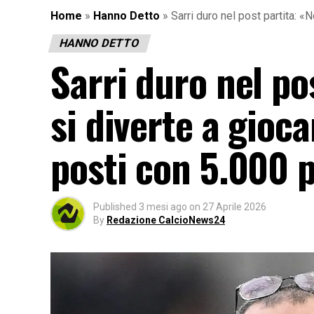
Home
»
Hanno Detto
»
Sarri duro nel post partita: 
HANNO DETTO
Sarri duro nel po
si diverte a gioc
posti con 5.000 
Published
3 mesi ago
on
27 Aprile 2026
By
Redazione CalcioNews24