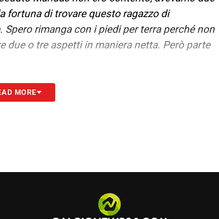
la fortuna di trovare questo ragazzo di
e. Spero rimanga con i piedi per terra perché non
re due o tre aspetti in maniera netta. Però parte
ta è una domanda da fare al Presidente. Lui sta
EAD MORE
cere da nessuno. Non so nemmeno come si possa
so dire con grande sincerità che giocare così
o tre: comincia a diventare deprimente. È una
odo, non so chi avrà la forza di poterla mettere a
e in uno stadio da 70.000 posti con 5.000
uelli che vengono ci sostengono lo stesso. Ho
e anche loro erano un po’ depressi da questa
 che ci costa punti, quanti non lo sa ma