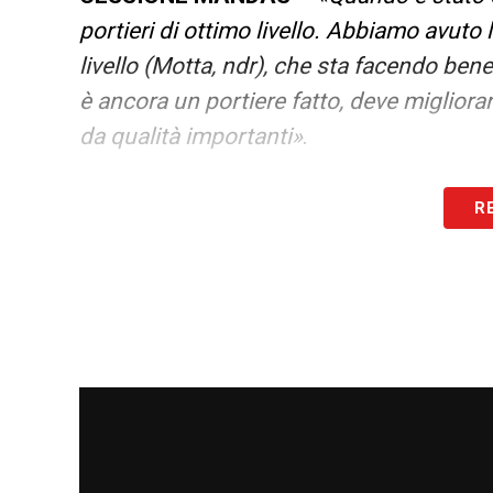
portieri di ottimo livello. Abbiamo avuto 
livello (Motta, ndr), che sta facendo ben
è ancora un portiere fatto, deve migliora
da qualità importanti»
.
STADIO VUOTO E ATMOSFERA
– «
Ques
R
sulle sue posizioni e non si fa convin
mettere a posto la situazione. Però, pos
diventa deprimente. Passa un mese, due 
situazione non sostenibile nel lungo peri
posto
.
Non è che uno si diverte a giocar
persone. Diventa deprimente, anche se q
sentito i ragazzi dopo il riscaldamento 
situazione. È chiaro che è una situazione