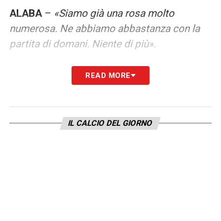
ALABA
–
«Siamo già una rosa molto
numerosa. Ne abbiamo abbastanza con la
partita di domani. Niente di più».
RINNOVI RAMOS, VAZQUEZ E MODRIC
–
READ MORE
«Vogliamo che venga risolto il prima
possibile in tutti e tre i casi. È nell’interesse
di tutti, per il nostro bene, che venga risolto
IL CALCIO DEL GIORNO
rapidamente».
LA PLAYLIST DELLE NOSTRE TOP NEWS