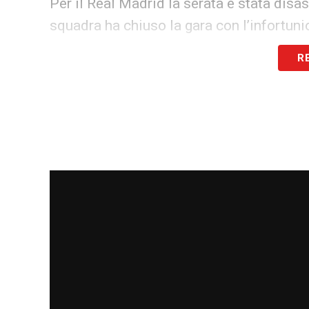
Per il Real Madrid la serata è stata disastr
squadra ha chiuso la gara con l’infortuni
Álvaro Carreras. La classifica ora piange
R
discusso Xabi Alonso sta vivendo una cri
cinque partite di campionato (quella di Bi
sconfitta interna di ieri. Nello stesso per
ha fatto l’en plein (5 vittorie su 5), crea
negativa del Madrid parla di appena due vit
competizioni.
LEGGI ANCHE >>> Ultime notizie Calcio E
da tutto il mondo
Zidane e Klopp favoriti per la successi
La situazione di Xabi Alonso è critica. C