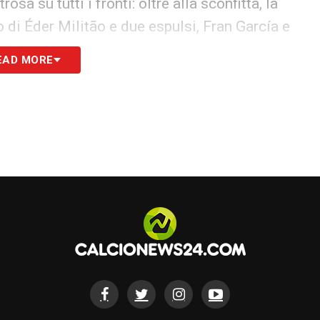
osa su tutti i fronti: oltre alla sconfitta, la
o di Éder Militão e due espulsi, Fran García e
: il Barcellona scappa a +4. La squadra di un già
EAD MORE
si profonda: ha vinto solo una delle ultime
lbao), collezionando per il resto tre pareggi e la
iodo, dalla 12ª giornata, il Barça di Hansi Flick
ndo il solco. Allargando lo sguardo, la serie
torie negli ultimi sette incontri in tutte le
stero: tutte le novità del giorno provenienti
one
ome riporta oggi El Mundo, all’alba si è tenuta