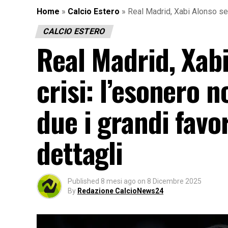
Home
»
Calcio Estero
»
Real Madrid, Xabi Alonso sem
CALCIO ESTERO
Real Madrid, Xab
crisi: l’esonero 
due i grandi favor
dettagli
Published
8 mesi ago
on
8 Dicembre 2025
By
Redazione CalcioNews24