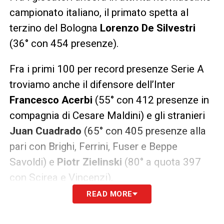
campionato italiano, il primato spetta al
terzino del Bologna
Lorenzo De Silvestri
(36° con 454 presenze).
Fra i primi 100 per record presenze Serie A
troviamo anche il difensore dell’Inter
Francesco Acerbi
(55° con 412 presenze in
compagnia di Cesare Maldini) e gli stranieri
Juan Cuadrado
(65° con 405 presenze alla
pari con Brighi, Ferrini, Fuser e Beppe
Savoldi) e
Piotr Zielinski
(80° a quota 397
con Scirea e Vincenzi).
READ MORE
Nella seguente classifica di presenze in
Serie A sono escluse quelle in: