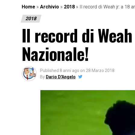
Home
»
Archivio
»
2018
»
Il record di Weah jr: a 18 a
2018
Il record di Weah 
Nazionale!
Published
8 anni ago
on
28 Marzo 2018
By
Dario D'Angelo