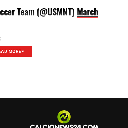
 Soccer Team (@USMNT)
March
S
EAD MORE