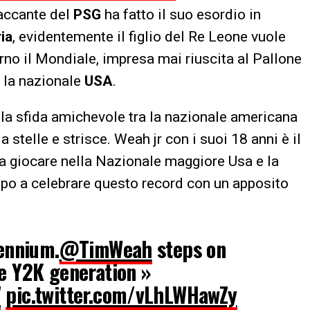
taccante del
PSG
ha fatto il suo esordio in
ia
, evidentemente il figlio del Re Leone vuole
rno il Mondiale, impresa mai riuscita al Pallone
n la nazionale
USA
.
la sfida amichevole tra la nazionale americana
 stelle e strisce. Weah jr con i suoi 18 anni è il
a giocare nella Nazionale maggiore Usa e la
po a celebrare questo record con un apposito
lennium.
@TimWeah
steps on
e Y2K generation »
V
pic.twitter.com/vLhLWHawZy