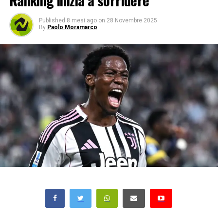
Ranking inizia a sorridere
Published
8 mesi ago
on
28 Novembre 2025
By
Paolo Moramarco