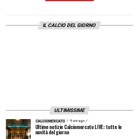
punteggio di giornata), torna in media con
10
punti
conquistati tra Bayern, Leverkusen,
IL CALCIO DEL GIORNO
Friburgo e Stoccarda.
Resta sottotono il bottino dell’
Eredivisie
che
si ferma a soli
6 punti
, frutto delle vittorie di
AZ Alkmaar e PSV in questo turno, dopo
l’exploit della terza giornata con 12 punti, ma
comunque seconda miglior prestazione della
stagione per gli olandesi che avevano
ottenuto un massimo di 6 punti nelle altre tre
uscite stagionali.
ULTIMISSIME
9 ore ago
CALCIOMERCATO
Il ranking UEFA
Ultime notizie Calciomercato LIVE: tutte le
novità del giorno
Con questi risultati, e la riformulazione in