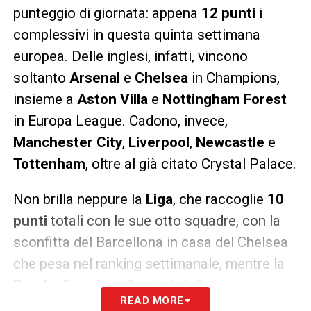
punteggio di giornata: appena
12 punti
i
complessivi in questa quinta settimana
europea. Delle inglesi, infatti, vincono
soltanto
Arsenal
e
Chelsea
in Champions,
insieme a
Aston Villa
e
Nottingham Forest
in Europa League. Cadono, invece,
Manchester City
,
Liverpool
,
Newcastle
e
Tottenham
, oltre al già citato Crystal Palace.
Non brilla neppure la
Liga
, che raccoglie
10
punti
totali con le sue otto squadre, con la
sconfitta del Barcellona in casa del Chelsea
che pesa nel ranking settimanale, mentre la
Bundesliga
, dopo l’exploit della settimana
READ MORE
precedente (16/21 e secondo miglior