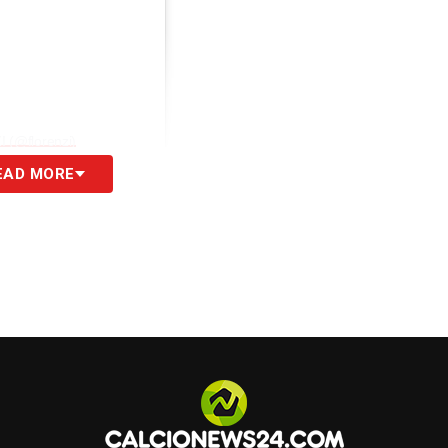
(@florenzi)
EAD MORE
⚽️❤️ Mi hai insegnato ad amare tutti i tifosi, dal
 di voi mi ha spinto a migliorare e ognuno di
adute che fanno parte di questo sport come della
ore, componente dello staff e dirigente, tutti
ostro supporto e la vostra professionalità mi
e come calciatore.