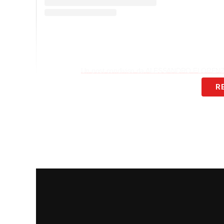
Un post condiviso da ALESSANDRO FLORENZI 
R
LE PAROLE
– «Grazie di tutto, amico mio 
primo all’ultimo senza eccezione. Ognuno
voi mi ha aiutato a risollevarmi dalle c
vita: vi sono davvero grato.
Voglio ringraziare ogni compagno, allenat
nessuno escluso: giorno dopo giorno il v
hanno permesso di crescere come uomo 