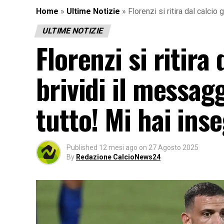
Home
»
Ultime Notizie
»
Florenzi si ritira dal calcio
ULTIME NOTIZIE
Florenzi si ritira
brividi il messag
tutto! Mi hai ins
Published
12 mesi ago
on
27 Agosto 2025
By
Redazione CalcioNews24