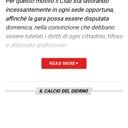
Per questo motivo il Club sta lavorando
incessantemente in ogni sede opportuna,
affinché la gara possa essere disputata
domenica, nella convinzione che debbano
essere tutelati i diritti di ogni cittadino, tifoso
e abbonato giallorosso.
La Roma ha sempre riconosciuto nel proprio
READ MORE
pubblico un patrimonio unico di
appartenenza, responsabilità ed amore per
questi colori. È proprio nei momenti più
IL CALCIO DEL GIORNO
complessi e difficili che il senso di
appartenenza, che da sempre lega squadra
e tifosi, assume un valore ancora più
profondo.