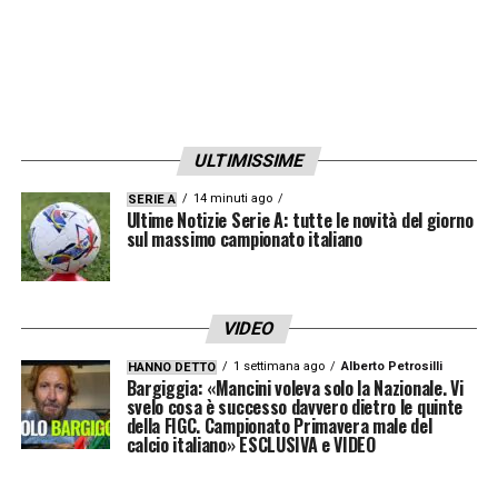
Qualunque sarà la decisione finale, il Club
continuerà a difendere strenuamente la
passione dei propri sostenitori, con rispetto
e determinazione, certo della maturità e
ULTIMISSIME
dell’attaccamento che il popolo romanista
ha sempre dimostrato e che è e sarà sempre
14 minuti ago
SERIE A
Ultime Notizie Serie A: tutte le novità del giorno
motivo di orgoglio unico per tutta l’AS
sul massimo campionato italiano
Roma
“.
VIDEO
LA PLAYLIST DELLE NOSTRE TOP NEWS
1 settimana ago
Alberto Petrosilli
HANNO DETTO
Bargiggia: «Mancini voleva solo la Nazionale. Vi
svelo cosa è successo davvero dietro le quinte
della FIGC. Campionato Primavera male del
calcio italiano» ESCLUSIVA e VIDEO