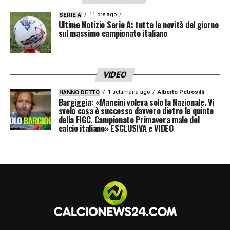
proprietà a stelle e strisce possa decollare in
questo 2021. Senza compromessi, senza
11 ore ago
SERIE A
Ultime Notizie Serie A: tutte le novità del giorno
incertezze e senza l’irrefrenabile necessità
sul massimo campionato italiano
di farsi del male.
VIDEO
LA PLAYLIST DELLE NOSTRE TOP NEWS
1 settimana ago
Alberto Petrosilli
HANNO DETTO
Bargiggia: «Mancini voleva solo la Nazionale. Vi
svelo cosa è successo davvero dietro le quinte
della FIGC. Campionato Primavera male del
calcio italiano» ESCLUSIVA e VIDEO