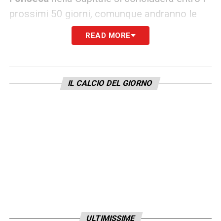
prossimi 50 giorni, comunque andranno le
cose. Colpa di un feeling mai del tutto
READ MORE
sbocciato con la piazza e soprattutto con la
squadra. Il freschissimo precedente del caso
Dzeko
d’altra parte era stato indizio
IL CALCIO DEL GIORNO
definitivo di un rapporto logoro già dalla
scorsa estate e dalla sconfitta con il Siviglia.
Poi l’arrivo della famiglia
Friedkin
e la
lunghissima gestazione nella scelta di un
Direttore Sportivo. Quasi inevitabile la fiducia
nell’ex tecnico dello Shakhtar Donetsk per
questa stagione. L’auspicio di ogni tifoso
giallorosso è che ora però il progetto della
ULTIMISSIME