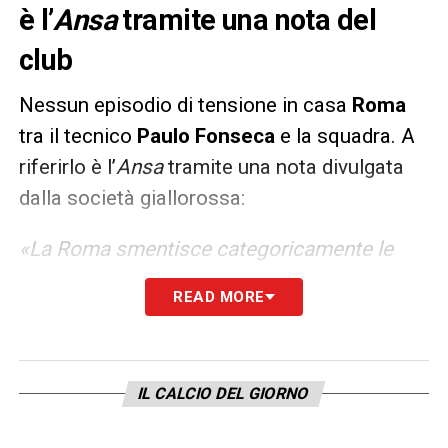
è l’
Ansa
tramite una nota del
club
Nessun episodio di tensione in casa
Roma
tra il tecnico
Paulo Fonseca
e la squadra. A
riferirlo è l’
Ansa
tramite una nota divulgata
dalla società giallorossa:
«La Roma smentisce categoricamente le
ricostruzioni relative a episodi di tensione
READ MORE
nello spogliatoio che nella giornata di oggi
avrebbero visto come protagonisti i
calciatori giallorossi, l’allenatore Fonseca e il
IL CALCIO DEL GIORNO
GM Tiago Pinto. Nessuna discussione prima
della seduta di questa mattina alla ripresa