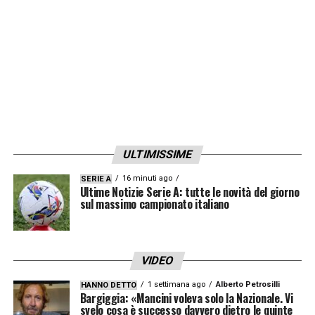
degli allenamenti, ma come detto dal
tecnico nel post-partita con il Sassuolo la
volontà della società è quella di continuare a
lottare su entrambi i fronti: campionato ed
Europa League».
LA PLAYLIST DELLE NOSTRE TOP NEWS
ULTIMISSIME
16 minuti ago
SERIE A
Ultime Notizie Serie A: tutte le novità del giorno
sul massimo campionato italiano
VIDEO
1 settimana ago
Alberto Petrosilli
HANNO DETTO
Bargiggia: «Mancini voleva solo la Nazionale. Vi
svelo cosa è successo davvero dietro le quinte