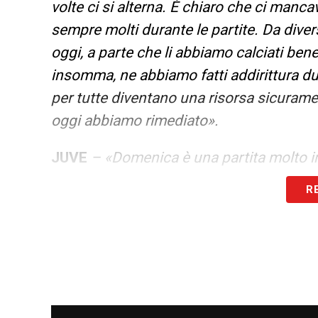
volte ci si alterna. È chiaro che ci manca
sempre molti durante le partite. Da dive
oggi, a parte che li abbiamo calciati be
insomma, ne abbiamo fatti addirittura du
per tutte diventano una risorsa sicuramen
oggi abbiamo rimediato».
JUVE
– «Domenica è una partita molto im
chiaro che sarebbe un grande passo in av
R
esperienza anche all’Atalanta, dove sono
in Champions, è sempre avvenuto alla fin
all’ultima giornata. Adesso le giornate 
tantissime. E poi ci sono squadre che a
pericolosissime, la Juventus, il Napoli, i
più avanti. Credo che sarà una battaglia, 