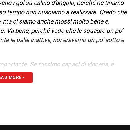
vano i gol su calcio d’angolo, perché ne tiriamo
rso tempo non riusciamo a realizzare. Credo che
ne, ma ci siamo anche mossi molto bene e,
e. Va bene, perché vedo che le squadre un po’
te le palle inattive, noi eravamo un po’ sotto e
portante. Se fossimo capaci di vincerla, è
anti. Però per quella che è stata la mia
EAD MORE
 andato cinque volte nelle ultime sette stagioni
e, al massimo due giornate dalla fine o
sono ancora molte, 12 partite sono veramente
rrivano da dietro come Atalanta, Como, che sono
l Milan, nonostante la sconfitta, è sicuramente
sarà difficile che si risolva prima di maggio.