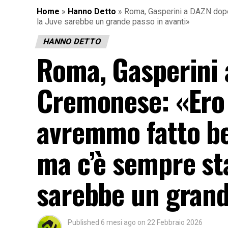
Home
»
Hanno Detto
»
Roma, Gasperini a DAZN dopo 
la Juve sarebbe un grande passo in avanti»
HANNO DETTO
Roma, Gasperini 
Cremonese: «Ero 
avremmo fatto be
ma c’è sempre sta
sarebbe un grand
Published
6 mesi ago
on
22 Febbraio 2026