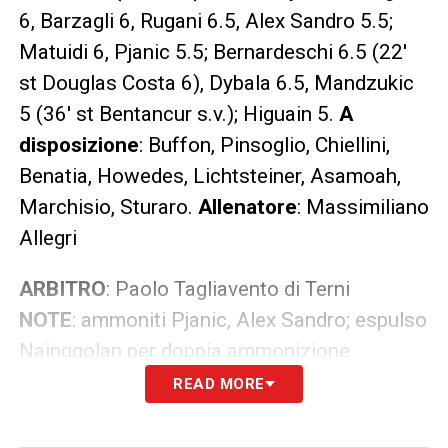
6, Barzagli 6, Rugani 6.5, Alex Sandro 5.5;
Matuidi 6, Pjanic 5.5; Bernardeschi 6.5 (22′
st Douglas Costa 6), Dybala 6.5, Mandzukic
5 (36′ st Bentancur s.v.); Higuain 5.
A
disposizione
: Buffon, Pinsoglio, Chiellini,
Benatia, Howedes, Lichtsteiner, Asamoah,
Marchisio, Sturaro.
Allenatore
: Massimiliano
Allegri
ARBITRO
: Paolo Tagliavento di Terni
NOTE
: ammoniti Pjanic, Alex Sandro; espulso
Nainggolan per doppia ammonizione
READ MORE
Roma-Juventus: diretta live e
sintesi