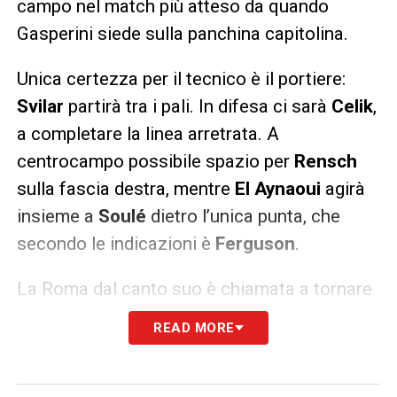
campo nel match più atteso da quando
Gasperini siede sulla panchina capitolina.
Unica certezza per il tecnico è il portiere:
Svilar
partirà tra i pali. In difesa ci sarà
Celik
,
a completare la linea arretrata. A
centrocampo possibile spazio per
Rensch
sulla fascia destra, mentre
El Aynaoui
agirà
insieme a
Soulé
dietro l’unica punta, che
secondo le indicazioni è
Ferguson
.
La Roma dal canto suo è chiamata a tornare
a un attacco con riferimento fisso:
READ MORE
l’esperimento dell’attacco “leggero” contro il
Torino non ha dato i frutti sperati, e così