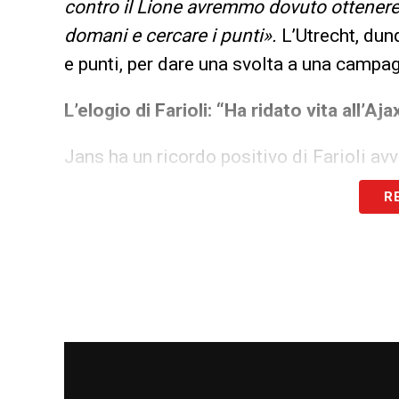
contro il Lione avremmo dovuto ottener
domani e cercare i punti».
L’Utrecht, dunq
e punti, per dare una svolta a una campag
L’elogio di Farioli: “Ha ridato vita all’Aja
Jans ha un ricordo positivo di Farioli av
quando allenava l’Ajax
. «Spero di contin
R
campionato sono due partite, non è una
di batterlo, ma non ho niente contro di l
molto come persona e come allenatore. 
bene e lui ha ridato vita al club c’era di
sufficiente per vincere il campionato, m
e al campionato olandese»
. Jans ha sot
nei Paesi Bassi:
«Sono stato allenatore n