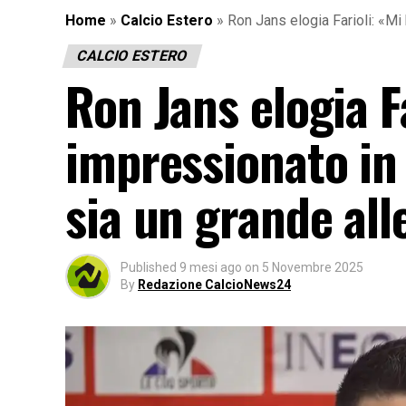
Home
»
Calcio Estero
»
Ron Jans elogia Farioli: «M
CALCIO ESTERO
Ron Jans elogia F
impressionato in
sia un grande al
Published
9 mesi ago
on
5 Novembre 2025
By
Redazione CalcioNews24