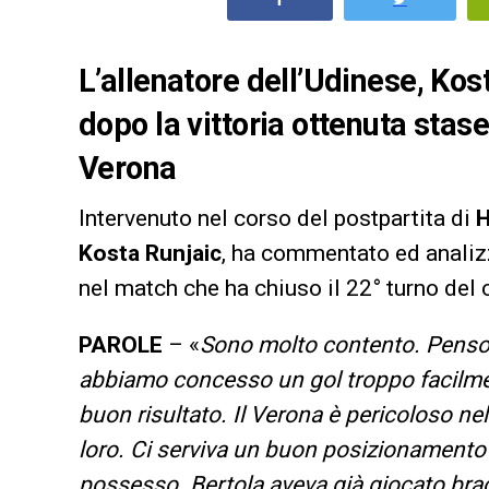
L’allenatore dell’Udinese, Kost
dopo la vittoria ottenuta stas
Verona
Intervenuto nel corso del postpartita di
H
Kosta Runjaic
, ha commentato ed analizz
nel match che ha chiuso il 22° turno del
PAROLE
– «
Sono molto contento. Penso
abbiamo concesso un gol troppo facilme
buon risultato. Il Verona è pericoloso nel
loro. Ci serviva un buon posizionamento d
possesso. Bertola aveva già giocato brac