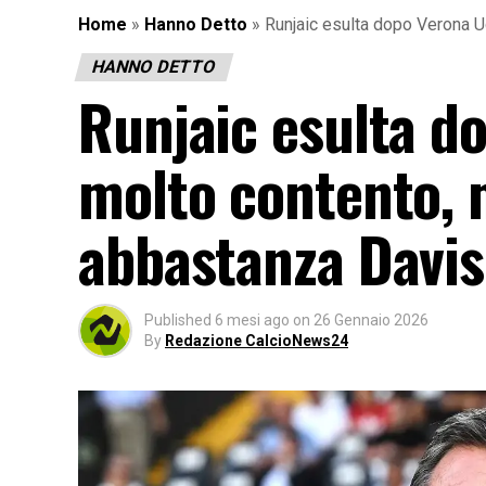
Home
»
Hanno Detto
»
Runjaic esulta dopo Verona 
HANNO DETTO
Runjaic esulta d
molto contento,
abbastanza Davis
Published
6 mesi ago
on
26 Gennaio 2026
By
Redazione CalcioNews24