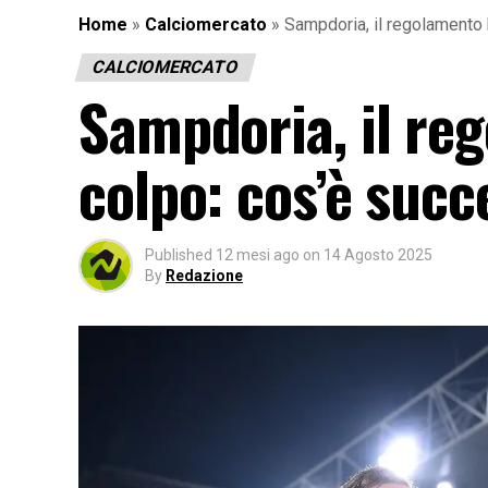
Home
»
Calciomercato
»
Sampdoria, il regolamento b
CALCIOMERCATO
Sampdoria, il re
colpo: cos’è succ
Published
12 mesi ago
on
14 Agosto 2025
By
Redazione