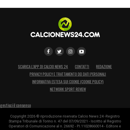
SCARICA L’APP DI CALCIO NEWS 24
CONTATTI
REDAZIONE
PRIVACY POLICY E TRATTAMENTO DEI DATI PERSONALI
INFORMATIVA ESTESA SUI COOKIE (COOKIE POLICY)
NETWORK SPORT REVIEW
gestisci il consenso
Copyright 2026 © riproduzione riservata Calcio News 24 -Registro
Stampa Tribunale di Torino n. 47 del 07/09/2021 - Iscritto al Registro
Operatori di Comunicazione al n. 26692 - P.I.11028660014 - Editore e