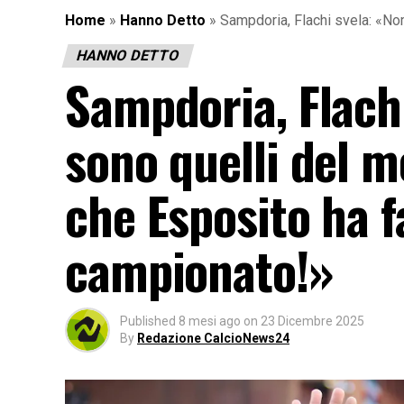
Home
»
Hanno Detto
»
Sampdoria, Flachi svela: «No
HANNO DETTO
Sampdoria, Flach
sono quelli del m
che Esposito ha 
campionato!»
Published
8 mesi ago
on
23 Dicembre 2025
By
Redazione CalcioNews24