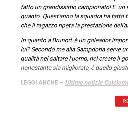
fatto un grandissimo campionato! E’ un ra
quanto. Quest’anno la squadra ha fatto 
che il ragazzo ripeta la prestazione dell’
In quanto a Brunori, è un goleador impor
lui? Secondo me alla Sampdoria serve un
qualità nel saltare l’uomo, nel creare il g
nonostante sia migliorata, è quello giust
LEGGI ANCHE –
Ultime notizie Calciome
LA PLAYLIST DELLE NOSTRE TOP NEW
R