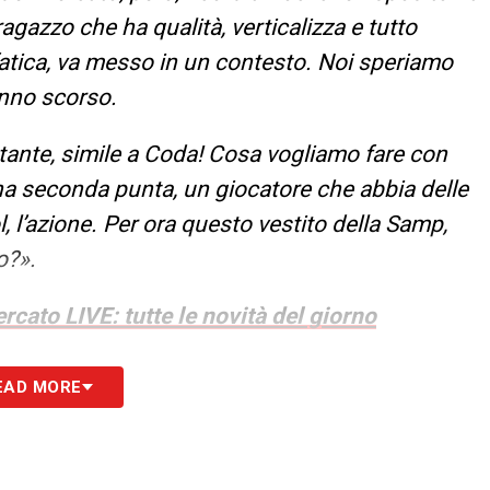
gazzo che ha qualità, verticalizza e tutto
fatica, va messo in un contesto. Noi speriamo
anno scorso.
tante, simile a Coda! Cosa vogliamo fare con
a seconda punta, un giocatore che abbia delle
ol, l’azione. Per ora questo vestito della Samp,
o?».
rcato LIVE: tutte le novità del giorno
S
EAD MORE