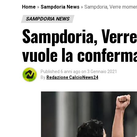
Home
»
Sampdoria News
»
Sampdoria, Verre moment
SAMPDORIA NEWS
Sampdoria, Verre
vuole la conferm
Published
6 anni ago
on
3 Gennaio 2021
By
Redazione CalcioNews24