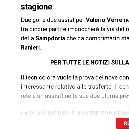
stagione
Due gol e due assist per
Valerio Verre
ne
tra cinque partite imboccherà la via del r
della
Sampdoria
che da comprimario sta 
Ranieri
.
PER TUTTE LE NOTIZI SULL
Il tecnico ora vuole la prova del nove co
interessante relativo alle trasferte. Il c
rete e un assist) nelle sue due ultime pre
LA PLAYLIST DELLE NOSTRE TOP NEW
R