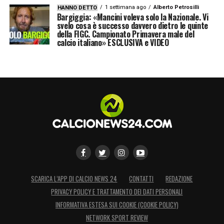
1 settimana ago
Alberto Petrosilli
HANNO DETTO
Bargiggia: «Mancini voleva solo la Nazionale. Vi
svelo cosa è successo davvero dietro le quinte
della FIGC. Campionato Primavera male del
calcio italiano» ESCLUSIVA e VIDEO
SCARICA L’APP DI CALCIO NEWS 24
CONTATTI
REDAZIONE
PRIVACY POLICY E TRATTAMENTO DEI DATI PERSONALI
INFORMATIVA ESTESA SUI COOKIE (COOKIE POLICY)
NETWORK SPORT REVIEW