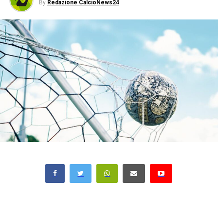
By
Redazione CalcioNews24