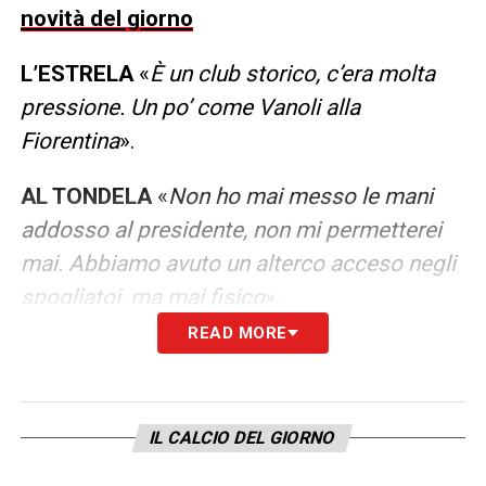
novità del giorno
L’ESTRELA
«
È un club storico, c’era molta
pressione. Un po’ come Vanoli alla
Fiorentina
».
AL TONDELA
«
Non ho mai messo le mani
addosso al presidente, non mi permetterei
mai. Abbiamo avuto un alterco acceso negli
spogliatoi, ma mai fisico
».
READ MORE
RESTERA ALL’ESTRELA
«
Era nel mio
destino: il soprannome è “Tricolores” perché
ha i colori della bandiera italiana. E mi hanno
IL CALCIO DEL GIORNO
chiamato il 25 aprile… Non so ancora se