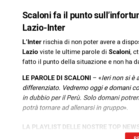
Scaloni fa il punto sull’infortu
Lazio-Inter
L’Inter
rischia di non poter avere a dispo
Lazio
viste le ultime parole di
Scaloni
, c
fatto il punto della situazione e non ha d
LE PAROLE DI SCALONI
– «
Ieri non si è
differenziato. Vedremo oggi e domani c
in dubbio per il Perù. Solo domani potre
potrà tornare ad allenarsi in gruppo
».
LA PLAYLIST DELLE NOSTRE TOP NEW
R