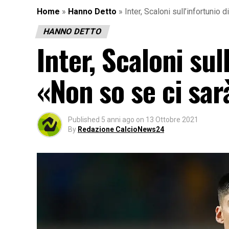
Home
»
Hanno Detto
»
Inter, Scaloni sull’infortunio 
HANNO DETTO
Inter, Scaloni sul
«Non so se ci sar
Published
5 anni ago
on
13 Ottobre 2021
By
Redazione CalcioNews24