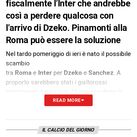
fiscalmente l’Inter che andrebbe
così a perdere qualcosa con
l’arrivo di Dzeko. Pinamonti alla
Roma può essere la soluzione
Nel tardo pomeriggio di ieri è nato il possibile
scambio
tra
Roma
e
Inter
per
Dzeko
e
Sanchez
. A
proporlo sarebbero stati i giallorossi
intenzionati a piazzare il bosniaco dopo la
rottura con
Fonseca
READ MORE
. Sarebbe un perfetto
scambio alla pari, anche dal punto di vista
degli stipendi, se non fosse che i nerazzurri
sono agevolati dal Decreto crescita con il
IL CALCIO DEL GIORNO