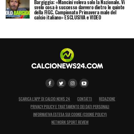
Bargiggia: «Mancini voleva solo la Nazionale. Vi
svelo cosa è successo davvero dietro le quinte
della FIGC. Campionato Primavera male del
calcio italiano» ESCLUSIVA e VIDEO
SCARICA L’APP DI CALCIO NEWS 24
CONTATTI
REDAZIONE
PRIVACY POLICY E TRATTAMENTO DEI DATI PERSONALI
INFORMATIVA ESTESA SUI COOKIE (COOKIE POLICY)
NETWORK SPORT REVIEW